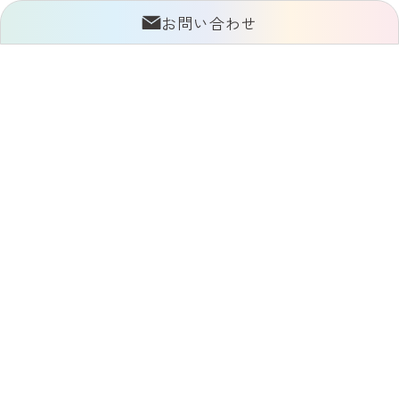
お問い合わせ
いとほしは、
旅立ちの時を迎えたどうぶつたちとの
未来の過ごし方をお手伝いしたい、
という願いから生まれました。
たとえば、
今まで通り飼い主さんのそばに、
我が家に居て欲しい。
大好きだった海や森で、
思う存分遊べるようにしてあげたい、